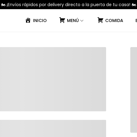
🏍️ ¡Envíos rápidos por delivery directo a la puerta de tu casa! 🏍️
INICIO
MENÚ
COMIDA