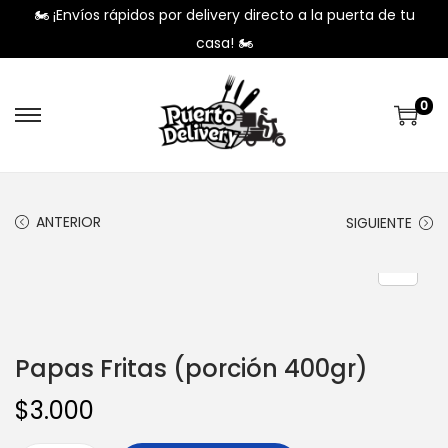
🏍️ ¡Envíos rápidos por delivery directo a la puerta de tu
casa! 🏍️
0
ANTERIOR
SIGUIENTE
Papas Fritas (porción 400gr)
$
3.000