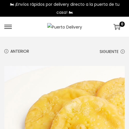
🏍️ ¡Envíos rápidos por delivery directo a la puerta de tu
casa! 🏍️
0
ANTERIOR
SIGUIENTE